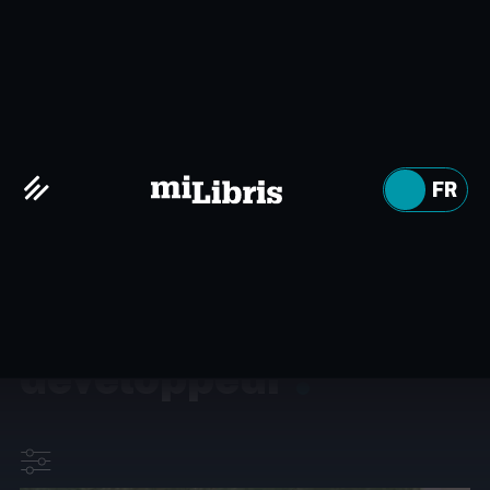
EN
FR
INFO
MEET THE TEAM #3
: Guillaume MOLLE,
front-end
developpeur